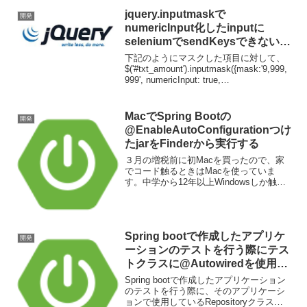
jquery.inputmaskで
開発
numericInput化したinputに
seleniumでsendKeysできない場
合がある
下記のようにマスクした項目に対して、
$('#txt_amount').inputmask({mask:'9,999,
999', numericInput: true,
autoUnmask:true}).css('text-align', ...
MacでSpring Bootの
開発
@EnableAutoConfigurationつけ
たjarをFinderから実行する
３月の増税前に初Macを買ったので、家
でコード触るときはMacを使っていま
す。中学から12年以上Windowsしか触っ
たことなかったので戸惑いもあります
が、少しずつ慣れようと頑張っていま
す。で、最近Spring Bootのサンプルを元
に色々...
Spring bootで作成したアプリケ
開発
ーションのテストを行う際にテス
トクラスに@Autowiredを使用す
る
Spring bootで作成したアプリケーション
のテストを行う際に、そのアプリケーシ
ョンで使用しているRepositoryクラスを