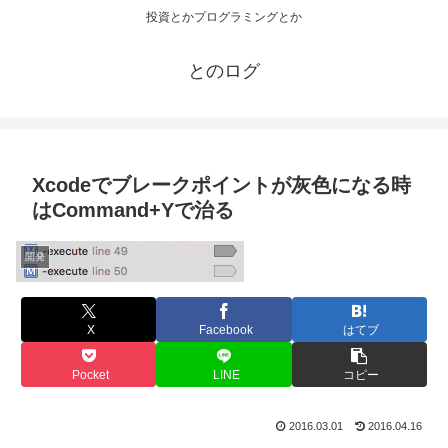
投資とかプログラミングとか
とのログ
Xcodeでブレークポイントが灰色になる時
はCommand+Yで治る
開発
X
Facebook
はてブ
Pocket
LINE
コピー
2016.03.01
2016.04.16