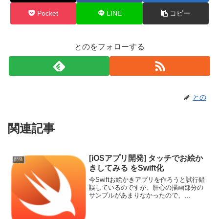
Pocket
LINE
コピー
とのをフォローする
との
関連記事
[iOSアプリ開発] タッチでお絵か
開発
きしてみる をSwift化
今Swiftお絵かきアプリを作ろうと試行錯
誤しているのですが、肝心の描画部分の
サンプルがあまりなかったので、
Objective-Cで実装しているこちらの記事
をSwift化してみました。ただし、
undo,redo,クリアはボタンではなくtab...