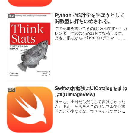
Pythonで統計学を学ぼうとして
開発
関数型に打ちのめされる。
この記事を書いてるのは12/23ですが、カ
レンダー埋めのため11月で投稿します。
ども、根っからのJavaプログラマー、と
のです。…正確に言うとJavaもまともに
書けないへっぽこプログラマーです。
Pythonもやりたいし統計学も学びたいそ
んな...
Swiftのお勉強にUICatalogをまね
開発
ぶ8(UIImageView)
うーむ、土日だらだらして書けなかった
ん。まぁ、そろそろこのサンプルでも書
くことが少なくなってきちゃってマンネ
リ気味ですね。めんどくさくなったら途
中でやめて別のことするのもありです
な。画像を表示する今回はImage Viewを
使って画像を表示...