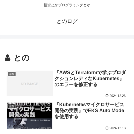
投資とかプログラミングとか
とのログ
との
『AWSとTerraformで学ぶプロダ
開発
クションレディなKubernetes』
のエラーを修正する
2024.12.23
『Kubernetesマイクロサービス
開発
開発の実践』でEKS Auto Mode
を使用する
2024.12.13